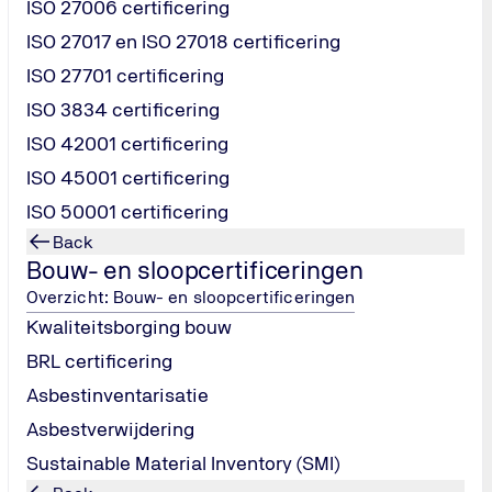
ISO 27006 certificering
0?
ISO 27017 en ISO 27018 certificering
estemd op specifieke werkzaamheden in de bodemsanering:
ISO 27701 certificering
odem en waterbodemsaneringen
ISO 3834 certificering
 bodem
ndwatersaneringen
ISO 42001 certificering
ISO 45001 certificering
protocollen laten certificeren. Voor BRL SIKB 7000 is een kwa
ISO 50001 certificering
 traject, zodat je het proces efficiënt en overzichtelijk houdt.
ificering?
Back
Bouw- en sloopcertificeringen
plicht voor erkenning bij Rijkswaterstaat en toegang tot bod
Overzicht: Bouw- en sloopcertificeringen
ing van normen en risicobeperking
Kwaliteitsborging bouw
mago en voorkeurspositie bij aanbestedingen
BRL certificering
kwijzen en minder faalkosten
Asbestinventarisatie
Asbestverwijdering
Sustainable Material Inventory (SMI)