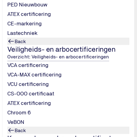
Hoe verloopt het certificeringstraject?
PED Nieuwbouw
ATEX certificering
Moet ik ook ISO 9001 hebben?
CE-markering
Lastechniek
Wat kost een BRL SIKB 7000-certificering?
Back
Veiligheids- en arbocertificeringen
Overzicht: Veiligheids- en arbocertificeringen
Kan ik BRL SIKB 7000 combineren met andere certificer
VCA certificering
VCA-MAX certificering
Wat gebeurt er bij afwijkingen tijdens de audit?
VCU certificering
CS-OOO certificaat
Wat zijn de voordelen van certificeren via TÜV NORD?
ATEX certificering
Chroom 6
Wie mag BRL SIKB 7000 certificering uitvoeren?
VeBON
Back