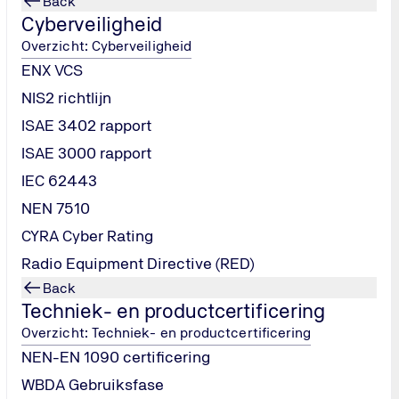
Back
Cyberveiligheid
ijke inspecties
e certificeringen
Overzicht: Cyberveiligheid
le planning
ENX VCS
001, BRL SVMS-007, VCA/VCU en meer
NIS2 richtlijn
ISAE 3402 rapport
ISAE 3000 rapport
Antwoorden op veelgestelde vragen
IEC 62443
NEN 7510
CYRA Cyber Rating
Is BRL SIKB 7000 certificering verplicht?
Radio Equipment Directive (RED)
Back
Welke protocollen vallen onder BRL SIKB 7000?
Techniek- en productcertificering
Overzicht: Techniek- en productcertificering
Protocol 7003: Ingrepen in de waterbodem en waterbodemsa
Hoe lang is het certificaat geldig?
NEN-EN 1090 certificering
Protocol 7005: Graven en saneren van de bodem
Protocol 7006: In situ-technieken en grondwatersaneringen
WBDA Gebruiksfase
Protocol 7007: Tijdelijke uitname van grond