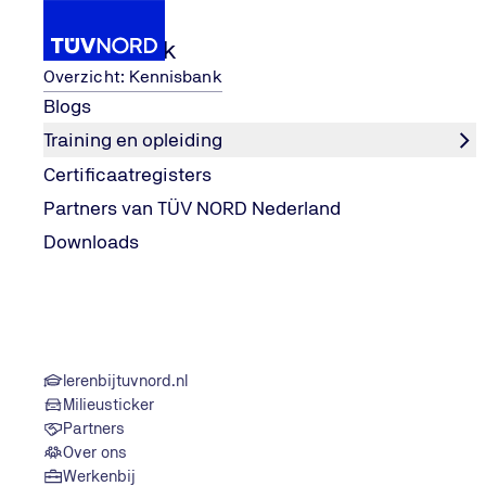
Kennisbank
Overzicht: Kennisbank
Blogs
Training en opleiding
...
Diensten en certificeringen
BRL certificeri
Certificaatregisters
Home
Partners van TÜV NORD Nederland
Downloads
lerenbijtuvnord.nl
Milieusticker
Partners
Over ons
Werkenbij