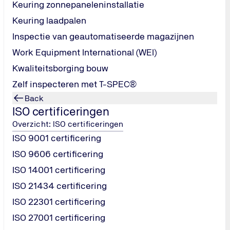
Keuring zonnepaneleninstallatie
Keuring laadpalen
es die bodemsaneringen uitvoeren, zoals:
Inspectie van geautomatiseerde magazijnen
 grondwater
Work Equipment International (WEI)
en
Kwaliteitsborging bouw
Zelf inspecteren met T-SPEC®
Back
ISO certificeringen
Overzicht: ISO certificeringen
ISO 9001 certificering
eren van bodemsaneringsprojecten. Het certificaat garandeert 
. Het richt zich op het veilig, milieubewust en deskundig san
ISO 9606 certificering
ISO 14001 certificering
ISO 21434 certificering
normen
ing te voorkomen
ISO 22301 certificering
erkzaamheden
ISO 27001 certificering
anagementsysteem