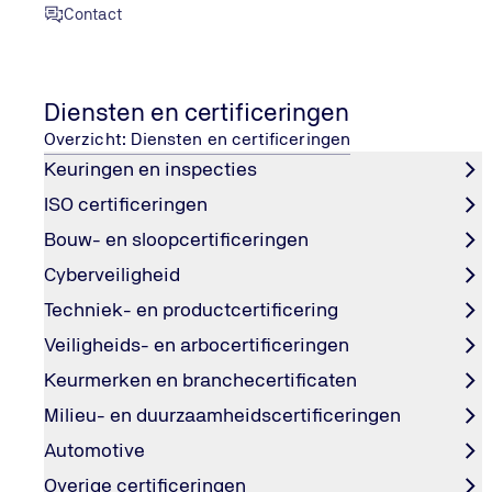
Contact
BRL SIKB 7000 certificering
Diensten en certificeringen
Overzicht: Diensten en certificeringen
Zeker van veilige en conforme bodemsaneringen
Keuringen en inspecties
Met het BRL SIKB 7000-certificaat toon je aan dat je
bodemsaneringsprojecten uitvoert volgens vastgestelde
ISO certificeringen
en wettelijke eisen. TÜV NORD beoordeelt onafhankelijk
Bouw- en sloopcertificeringen
en kwaliteitsmanagement, zodat je voldoet aan de richtl
Cyberveiligheid
vertrouwen wekt bij opdrachtgevers en toezichthouders
Techniek- en productcertificering
Veiligheids- en arbocertificeringen
Vraag certificering aan
Keurmerken en branchecertificaten
Milieu- en duurzaamheidscertificeringen
Automotive
Overige certificeringen