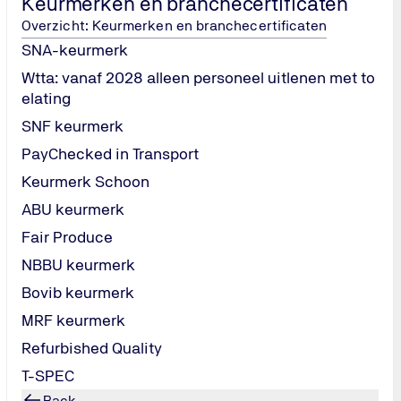
Keurmerken en branchecertificaten
Overzicht: Keurmerken en branchecertificaten
SNA-keurmerk
Wtta: vanaf 2028 alleen personeel uitlenen met to
elating
SNF keurmerk
PayChecked in Transport
Keurmerk Schoon
ABU keurmerk
Heb je een v
Fair Produce
certificering
NBBU keurmerk
Wil je weten wat B
Bovib keurmerk
jouw organisatie? S
MRF keurmerk
reageren snel en du
Refurbished Quality
T-SPEC
Stel je vraag
Back