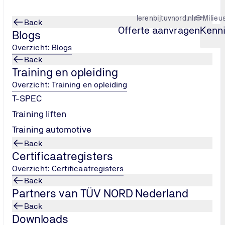
lerenbijtuvnord.nl
Milieu
Back
Offerte aanvragen
Kenn
Blogs
Overzicht: Blogs
Back
Training en opleiding
ng
BRL SIKB 7000 certificering
Overzicht: Training en opleiding
T-SPEC
Training liften
Training automotive
Back
Certificaatregisters
Overzicht: Certificaatregisters
Back
Partners van TÜV NORD Nederland
Back
Downloads