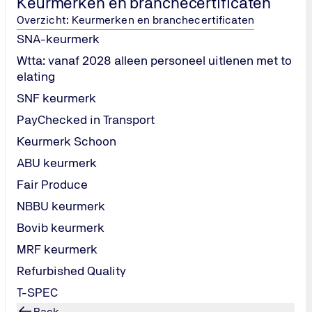
Keurmerken en branchecertificaten
Overzicht: Keurmerken en branchecertificaten
SNA-keurmerk
Wtta: vanaf 2028 alleen personeel uitlenen met to
elating
SNF keurmerk
PayChecked in Transport
Keurmerk Schoon
ABU keurmerk
Benieuwd wat
Fair Produce
betekenen?
NBBU keurmerk
Neem gerust contac
Bovib keurmerk
gedoe, gewoon een
MRF keurmerk
met je meedenkt.
Refurbished Quality
Stel je vraag
T-SPEC
Back