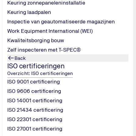
Keuring zonnepaneleninstallatie
Keuring laadpalen
Inspectie van geautomatiseerde magazijnen
Work Equipment International (WEI)
Kwaliteitsborging bouw
Zelf inspecteren met T-SPEC®
Back
ISO certificeringen
Overzicht: ISO certificeringen
ISO 9001 certificering
ISO 9606 certificering
ISO 14001 certificering
Certificeren
ISO 21434 certificering
Aantonen dat je organisatie voldoet aan de strengste
ISO 22301 certificering
normen voor kwaliteit, veiligheid en duurzaamheid.
ISO 27001 certificering
Lees meer