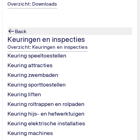
n, vertrouwen te winnen en toekomstbestendig te groeien.
Overzicht: Downloads
Back
Keuringen en inspecties
it
Overzicht: Keuringen en inspecties
Keuring speeltoestellen
ctie-instelling en maakt deel uit van de wereldwijd actieve TÜ
laties en gebouwen. Zo helpen we klanten en andere belanghebb
Keuring attracties
Keuring zwembaden
Keuring sporttoestellen
or dat vertrouwen. Daarom bewaken we de integriteit van onze 
kers zetten zich dagelijks in om afspraken na te komen en onze
Keuring liften
Keuring roltrappen en rolpaden
Keuring hijs- en hefwerktuigen
Keuring elektrische installaties
Keuring machines