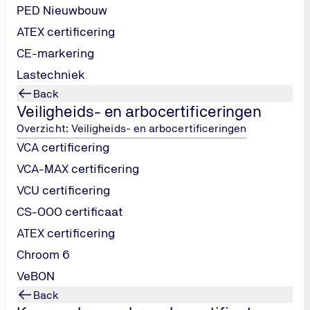
PED Nieuwbouw
Wereldwijd netwer
passioneerde
ATEX certificering
n specialisten. Samen
Wij zijn onderdeel van d
CE-markering
n streven naar veiligheid,
Daarmee combineren we i
Lastechniek
praktijkgerichte aanpak 
Back
Veiligheids- en arbocertificeringen
Overzicht: Veiligheids- en arbocertificeringen
VCA certificering
VCA-MAX certificering
VCU certificering
edoelingen
CS-OOO certificaat
ATEX certificering
Chroom 6
landen, 10.000 medewerkers)
VeBON
Back