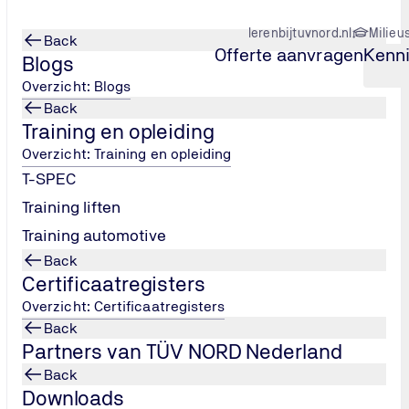
lerenbijtuvnord.nl
Milieu
Back
Offerte aanvragen
Kenn
Blogs
Overzicht: Blogs
Back
Training en opleiding
Overzicht: Training en opleiding
T-SPEC
Training liften
Training automotive
Back
Certificaatregisters
innovatie
Overzicht: Certificaatregisters
Back
j ons in om veiligheid, betrouwbaarheid en duurzaamheid aant
Partners van TÜV NORD Nederland
 in de meest uiteenlopende sectoren.
Back
n, machines, transportmiddelen of digitale beveiliging: wij b
Downloads