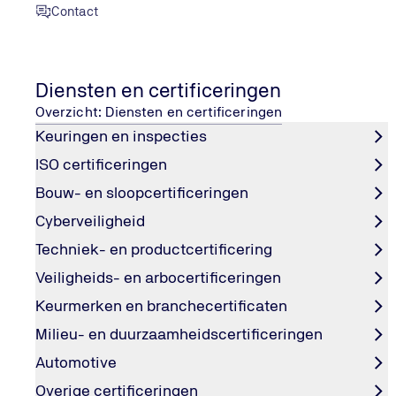
Daarmee helpen we organisaties hun risico’s te beperke
Contact
Diensten en certificeringen
Overzicht: Diensten en certificeringen
Vertrouwen door onafhankelijkheid en kwalite
Keuringen en inspecties
TÜV NORD Nederland B.V.
is een certificatie- en inspe
ISO certificeringen
beoordelen van bedrijven, processen, producten, instal
Bouw- en sloopcertificeringen
aanbieden.
Cyberveiligheid
Onafhankelijkheid en onpartijdigheid zijn essentieel vo
Techniek- en productcertificering
iedereen streeft naar de hoogste kwaliteit. Onze medewer
Veiligheids- en arbocertificeringen
leveren.
Keurmerken en branchecertificaten
Milieu- en duurzaamheidscertificeringen
Automotive
Overige certificeringen