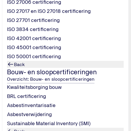
ISO 27006 certificering
jk op één plek. Via het
ISO 27017 en ISO 27018 certificering
in, bekijk je rapportages en
ISO 27701 certificering
ISO 3834 certificering
ISO 42001 certificering
ISO 45001 certificering
ISO 50001 certificering
Back
Bouw- en sloopcertificeringen
trole van personenliften. Tijdens de keuring controleert een ona
wordt gekeken naar technische onderdelen, veiligheidsvoorzie
Overzicht: Bouw- en sloopcertificeringen
lift veilig gebruikt kan worden door bewoners, bezoekers en m
Kwaliteitsborging bouw
rdeel over de veiligheid en betrouwbaarheid van de installatie.
BRL certificering
Asbestinventarisatie
Asbestverwijdering
riodieke keuring, die wettelijk verplicht is voor alle personenl
Sustainable Material Inventory (SMI)
 is afgekeurd. Zo wordt in elke fase van de levensduur van de 