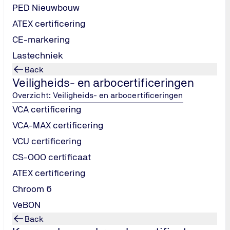
PED Nieuwbouw
doen aan de wet. De belangrijkste voordelen:
ATEX certificering
aan alle wettelijke voorschriften en veilig gebruikt kan worde
keuringsinstelling, los van de onderhoudspartij.
CE-markering
aar aan de verplichtingen en voorkomt problemen bij incidente
Lastechniek
en van gebreken voorkom je grotere storingen of dure reparatie
Back
 ook vertrouwen voor alle gebruikers van het gebouw.
Veiligheids- en arbocertificeringen
Overzicht: Veiligheids- en arbocertificeringen
VCA certificering
VCA-MAX certificering
VCU certificering
CS-OOO certificaat
ATEX certificering
Chroom 6
VeBON
Back