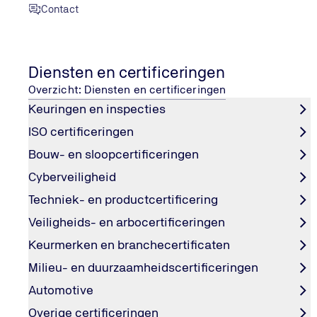
Contact
Keuring liften
Diensten en certificeringen
Veiligheid en zekerheid voor iedere personenlift
Overzicht: Diensten en certificeringen
Een goedgekeurde lift is essentieel voor de veiligheid 
Keuringen en inspecties
bezoekers. Volgens de wet moet iedere personenlift per
worden, zodat deze aantoonbaar voldoet aan alle
ISO certificeringen
veiligheidsvoorschriften. TÜV NORD voert deze onafhank
Bouw- en sloopcertificeringen
keuringen uit en helpt VvE’s, gebouweigenaren en organ
Cyberveiligheid
liftgebruik veilig en betrouwbaar te houden.
Techniek- en productcertificering
Veiligheids- en arbocertificeringen
Plan een keuring
Keurmerken en branchecertificaten
Milieu- en duurzaamheidscertificeringen
Automotive
Overige certificeringen