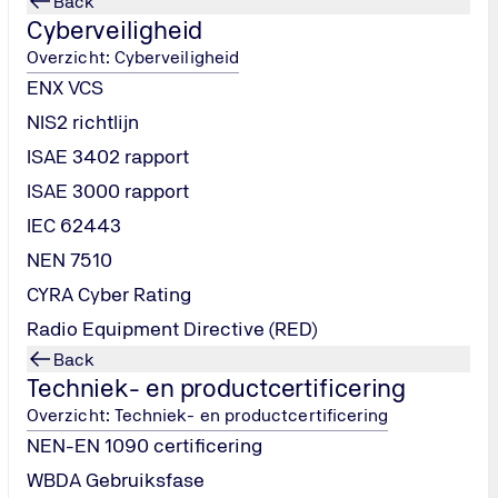
Back
personenliften.
Cyberveiligheid
Overzicht: Cyberveiligheid
 liftinstallatie.
bruikname.
ENX VCS
 essentiële onderdelen zoals besturing of veiligheidsvoorzien
NIS2 richtlijn
ing is afgekeurd.
ISAE 3402 rapport
ISAE 3000 rapport
IEC 62443
elijke inspecteur alle cruciale onderdelen van de liftinstallatie
NEN 7510
chriften. Daarbij wordt onder meer gekeken naar:
ng en buffers.
CYRA Cyber Rating
j instappen te voorkomen.
Radio Equipment Directive (RED)
 en noodverlichting.
Back
allaties en vrij toegankelijke vluchtroutes.
Techniek- en productcertificering
apport met de bevindingen en indien nodig, de punten die eers
Overzicht: Techniek- en productcertificering
NEN-EN 1090 certificering
WBDA Gebruiksfase