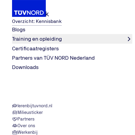
Kennisbank
Overzicht: Kennisbank
Blogs
Training en opleiding
Diensten en certificeringen
Keuringen en inspectie
Certificaatregisters
Home
Partners van TÜV NORD Nederland
Downloads
lerenbijtuvnord.nl
Milieusticker
Partners
Over ons
Werkenbij