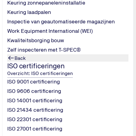
Keuring zonnepaneleninstallatie
Keuring laadpalen
le personenliften. Dat betekent dat verschillende partijen veran
Inspectie van geautomatiseerde magazijnen
Work Equipment International (WEI)
oor liften in appartementencomplexen.
in wooncomplexen en bedrijfsgebouwen.
Kwaliteitsborging bouw
ijn voor patiënten en bezoekers.
Zelf inspecteren met T-SPEC®
werkers en bezoekers te garanderen.
Back
en gebruikmaken van de lift.
ISO certificeringen
ldoet aan de wettelijke eisen en veilig gebruikt kan worden door
Overzicht: ISO certificeringen
ISO 9001 certificering
ISO 9606 certificering
ISO 14001 certificering
ISO 21434 certificering
ISO 22301 certificering
ISO 27001 certificering