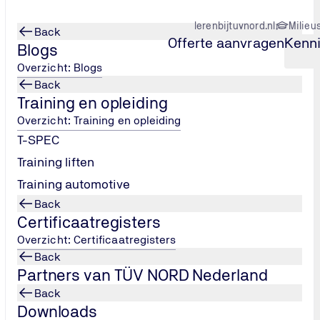
lerenbijtuvnord.nl
Milieu
Back
Offerte aanvragen
Kenn
Blogs
Overzicht: Blogs
Back
Training en opleiding
s
Keuring liften
Overzicht: Training en opleiding
T-SPEC
Training liften
Training automotive
Back
Certificaatregisters
Overzicht: Certificaatregisters
Back
Partners van TÜV NORD Nederland
Back
Downloads