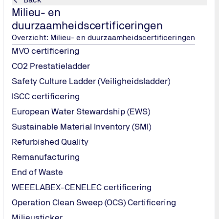
Milieu- en
duurzaamheidscertificeringen
Overzicht: Milieu- en duurzaamheidscertificeringen
MVO certificering
CO2 Prestatieladder
Safety Culture Ladder (Veiligheidsladder)
ISCC certificering
Heb je een v
European Water Stewardship (EWS)
certificering
Sustainable Material Inventory (SMI)
Wil je weten wat I
organisatie? Stel j
Refurbished Quality
snel en duidelijk.
Remanufacturing
End of Waste
Stel je vraag
WEEELABEX-CENELEC certificering
Operation Clean Sweep (OCS) Certificering
Milieusticker