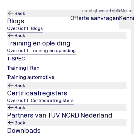
lerenbijtuvnord.nl
Milieu
Back
Offerte aanvragen
Kenn
Blogs
Overzicht: Blogs
Back
Training en opleiding
SO 45001 certificering
Overzicht: Training en opleiding
T-SPEC
Training liften
Training automotive
Back
Certificaatregisters
Overzicht: Certificaatregisters
Back
Partners van TÜV NORD Nederland
Back
Downloads