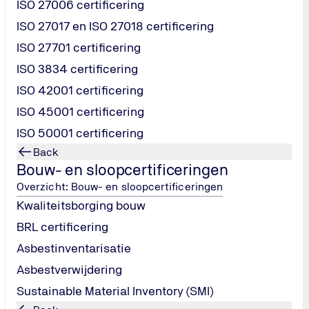
ISO 27006 certificering
e eisen voor veilig werken
 versterk je je reputatie en voldoe je aantoonbaar aan de ve
ISO 27017 en ISO 27018 certificering
ISO 27701 certificering
ISO 3834 certificering
 veilig en verantwoord werkt en voldoet aan de wettelijke verp
beheer
ISO 42001 certificering
ormen
ISO 45001 certificering
oezichthouders
ISO 50001 certificering
en vergroot
Back
 bij aantoonbaar gecertificeerde bedrijven
Bouw- en sloopcertificeringen
gezonde en veilige werkplekken én aan de continuïteit van de 
Overzicht: Bouw- en sloopcertificeringen
Kwaliteitsborging bouw
BRL certificering
Asbestinventarisatie
Asbestverwijdering
Sustainable Material Inventory (SMI)