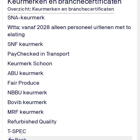
Keurmerken en branchecertificaten
Hoe lang is een ISO 45001 certificaat geldig?
Overzicht: Keurmerken en branchecertificaten
SNA-keurmerk
Hoe verloopt het certificeringsproces?
Wtta: vanaf 2028 alleen personeel uitlenen met to
elating
Welke voordelen heeft ISO 45001 voor een organisatie?
SNF keurmerk
PayChecked in Transport
Hoe kan ISO 45001 worden gecombineerd met andere n
Keurmerk Schoon
ABU keurmerk
Is ISO 45001 verplicht?
Fair Produce
NBBU keurmerk
Wie mag ISO 45001 certificeren?
Bovib keurmerk
MRF keurmerk
Refurbished Quality
T-SPEC
Back