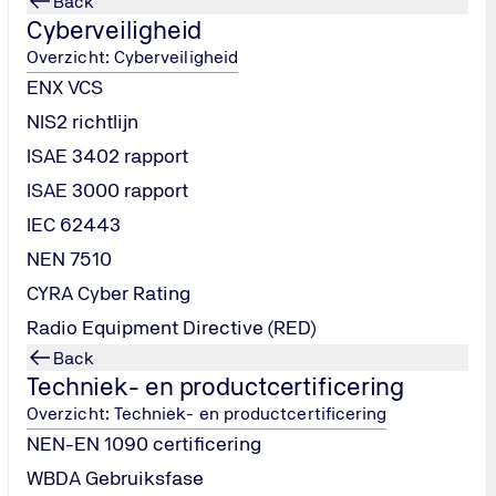
Back
Cyberveiligheid
Stap 2
Overzicht: Cyberveiligheid
ENX VCS
Vooronderzoek (optioneel)
NIS2 richtlijn
Een quickscan of gap-analyse om inzicht te
ISAE 3402 rapport
krijgen in de huidige situatie.
ISAE 3000 rapport
IEC 62443
NEN 7510
CYRA Cyber Rating
Radio Equipment Directive (RED)
Back
Techniek- en productcertificering
Overzicht: Techniek- en productcertificering
NEN-EN 1090 certificering
WBDA Gebruiksfase