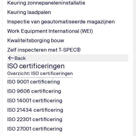
Keuring zonnepaneleninstallatie
Keuring laadpalen
zond werken structureel willen borgen, zoals:
Inspectie van geautomatiseerde magazijnen
eiligheidsrisico’s
Work Equipment International (WEI)
eilige werkplekken willen waarborgen
rs en bezoekers willen verminderen
Kwaliteitsborging bouw
en aan een wereldwijd erkende norm
Zelf inspecteren met T-SPEC®
1 (kwaliteit) of ISO 14001 (milieu)
Back
ISO certificeringen
Overzicht: ISO certificeringen
ISO 9001 certificering
ISO 9606 certificering
entsystemen en opvolger van OHSAS 18001. De norm helpt orga
ISO 14001 certificering
em sluit aan bij andere ISO-normen en maakt veilig werken aan
ISO 21434 certificering
gheid ingericht
ISO 22301 certificering
n onder controle
ISO 27001 certificering
01 (milieu) voor eenvoudige integratie