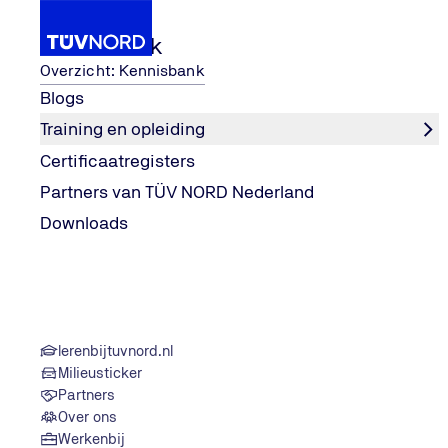
Kennisbank
Overzicht: Kennisbank
Blogs
Training en opleiding
Diensten en certificeringen
ISO certificeringen
I
Certificaatregisters
Home
Partners van TÜV NORD Nederland
Downloads
lerenbijtuvnord.nl
Milieusticker
Partners
Over ons
Werkenbij