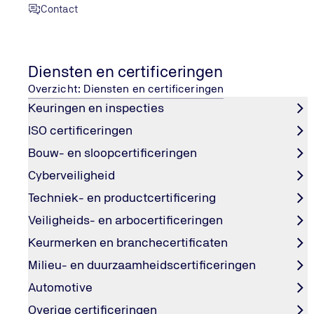
Contact
Diensten en certificeringen
ISO 45001 certificering
Overzicht: Diensten en certificeringen
Keuringen en inspecties
Gezond en veilig werken aantoonbaar maken
Zorg voor een veilige en gezonde werkplek met ISO 4500
ISO certificeringen
internationale certificaat laat je zien dat jouw organisati
Bouw- en sloopcertificeringen
de werkvloer structureel beheert en voldoet aan de eise
Cyberveiligheid
opdrachtgevers en toezichthouders.
Techniek- en productcertificering
Veiligheids- en arbocertificeringen
Vraag direct een offerte aan
Keurmerken en branchecertificaten
Milieu- en duurzaamheidscertificeringen
Automotive
Overige certificeringen