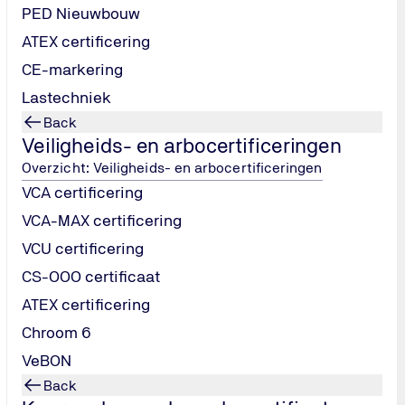
PED Nieuwbouw
eiligheid en gezondheid.
ATEX certificering
 niet op zoeken naar fouten.
CE-markering
9001, ISO 14001 of VCA.
tors met kennis van jouw sector.
Lastechniek
Back
Veiligheids- en arbocertificeringen
Overzicht: Veiligheids- en arbocertificeringen
Antwoorden op veelgestelde vragen
VCA certificering
VCA-MAX certificering
Wat is ISO 45001 certificering?
VCU certificering
CS-OOO certificaat
Voor wie is ISO 45001 geschikt?
ATEX certificering
Chroom 6
Hoe verhoudt ISO 45001 zich tot VCA?
VeBON
Back