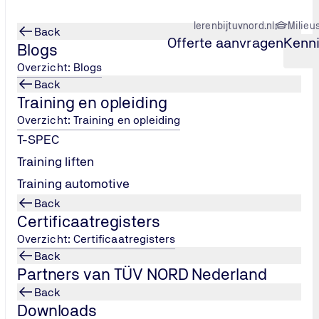
lerenbijtuvnord.nl
Milieu
Back
Offerte aanvragen
Kenn
Blogs
Overzicht: Blogs
Back
Training en opleiding
 3000 rapport
Overzicht: Training en opleiding
T-SPEC
Training liften
Training automotive
Back
Certificaatregisters
Overzicht: Certificaatregisters
Back
Partners van TÜV NORD Nederland
Back
Downloads