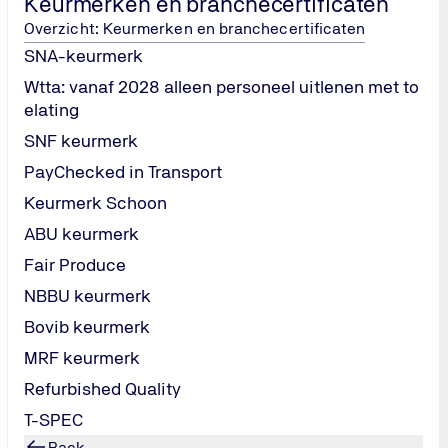
Keurmerken en branchecertificaten
ternationale standaarden (IFAC).
Overzicht: Keurmerken en branchecertificaten
ebeveiliging en IT-processen.
SNA-keurmerk
ISO 27001 in één traject.
Wtta: vanaf 2028 alleen personeel uitlenen met to
itors en toezichthouders wereldwijd.
elating
SNF keurmerk
PayChecked in Transport
Antwoorden op veelgestelde vragen
Keurmerk Schoon
ABU keurmerk
Fair Produce
Wat is ISAE 3000 / SOC 2?
NBBU keurmerk
Bovib keurmerk
Wat is het verschil tussen ISAE 3000 en SOC 2?
MRF keurmerk
Organization Control 2
Refurbished Quality
Waarom is een ISAE 3000-rapport belangrijk?
T-SPEC
Back