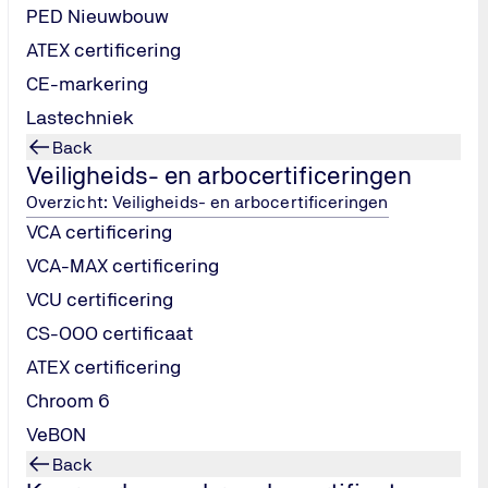
PED Nieuwbouw
ATEX certificering
leerd worden uitgevoerd.
CE-markering
Lastechniek
le normen voor security en privacy.
Back
Veiligheids- en arbocertificeringen
Overzicht: Veiligheids- en arbocertificeringen
thouders (zoals DNB) en aan afspraken met klanten.
VCA certificering
VCA-MAX certificering
ntants en auditors.
VCU certificering
CS-OOO certificaat
rete mogelijkheden om processen verder te professionaliseren.
ATEX certificering
Chroom 6
VeBON
Back