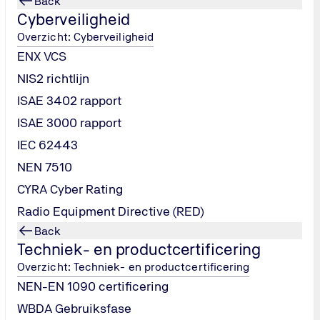
Back
 ingericht op een bepaald tijdstip?
Cyberveiligheid
Overzicht: Cyberveiligheid
oneren over een langere periode (minimaal zes maanden). Dit
ENX VCS
e-rapport
(geen certificaat). Dit rapport kan gedeeld worden 
NIS2 richtlijn
 in het rapport – transparantie staat centraal.
ISAE 3402 rapport
t verschil?
ISAE 3000 rapport
formatiebeveiliging en interne beheersing, maar er zijn duidel
IEC 62443
eveiliging. Het gaat om een managementsysteem dat beoordeelt
NEN 7510
opname.
CYRA Cyber Rating
 de werking van beheersmaatregelen op het gebied van security
Radio Equipment Directive (RED)
sultaat is geen certificaat, maar een uitgebreid rapport.
Back
ijk om audits te
combineren
. Dat scheelt tijd en kosten, om
Techniek- en productcertificering
nt dat beide trajecten begeleidt, zodat je efficiënt en gestru
Overzicht: Techniek- en productcertificering
NEN-EN 1090 certificering
 organisatie internationaal betrouwbaar en professioneel omga
WBDA Gebruiksfase