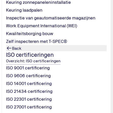
Keuring zonnepaneleninstallatie
Keuring laadpalen
ies die dienstverlening uitbesteden of uitvoeren waarbij
secu
Inspectie van geautomatiseerde magazijnen
bservers aanbieden.
Work Equipment International (WEI)
n verzorgen.
ten en daar verantwoording over moeten afleggen.
Kwaliteitsborging bouw
 die zekerheid eisen van hun leveranciers.
Zelf inspecteren met T-SPEC®
AE 3000 om vertrouwen te winnen en hun processen aantoonbaa
Back
ISO certificeringen
Overzicht: ISO certificeringen
ISO 9001 certificering
ISO 9606 certificering
kende assurance-standaard die aantoont dat organisaties zicht
ISO 14001 certificering
opa wordt dit rapport ISAE 3000
genoemd, terwijl dezelfde 
ISO 21434 certificering
lig en betrouwbaar zijn ingericht, dat beveiligingsmaatregelen
ISO 22301 certificering
anten, accountants en toezichthouders die afhankelijk zijn v
ISO 27001 certificering