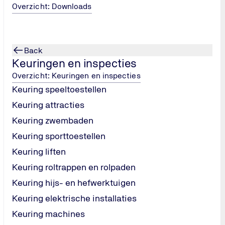
Overzicht: Downloads
Back
n betrouwbaar
Keuringen en inspecties
bestede
Overzicht: Keuringen en inspecties
et-financiële
Keuring speeltoestellen
cht zijn. Dat
smaatregelen
Keuring attracties
TÜV NORD helpt
Keuring zwembaden
rt.
Keuring sporttoestellen
Keuring liften
Keuring roltrappen en rolpaden
Keuring hijs- en hefwerktuigen
Keuring elektrische installaties
Keuring machines