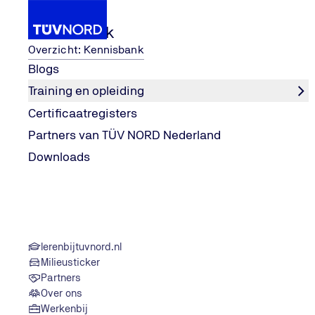
Kennisbank
Overzicht: Kennisbank
Blogs
Training en opleiding
Diensten en certificeringen
Cyberveiligheid
ISAE
Certificaatregisters
Home
Partners van TÜV NORD Nederland
Downloads
lerenbijtuvnord.nl
Milieusticker
Partners
Over ons
Werkenbij