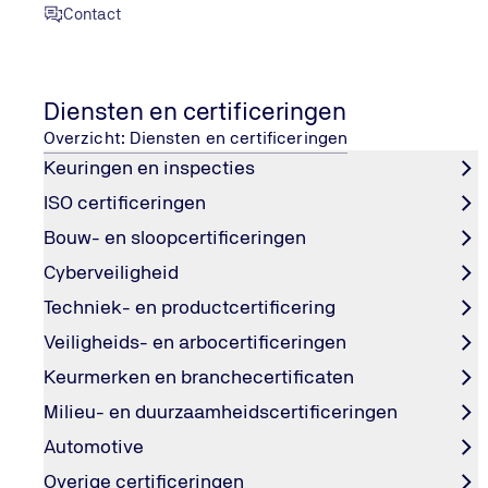
Contact
ISAE 3000 rapport (SOC 2)
Diensten en certificeringen
Internationaal bewijs van uitbestede processen veilig e
Overzicht: Diensten en certificeringen
Het ISAE 3000 / SOC 2-rapport geeft zekerheid dat uit
Keuringen en inspecties
processen op het gebied van informatiebeveiliging en ni
dienstverlening aantoonbaar betrouwbaar en goed ingeri
ISO certificeringen
betekent dat gegevens veilig worden verwerkt, beheer
Bouw- en sloopcertificeringen
effectief zijn en risico’s zichtbaar onder controle zijn. 
Cyberveiligheid
jouw organisatie met een onafhankelijk ISAE 3000 rappo
Techniek- en productcertificering
Veiligheids- en arbocertificeringen
Vraag offerte aan
Keurmerken en branchecertificaten
Milieu- en duurzaamheidscertificeringen
Automotive
Overige certificeringen