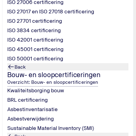
ISO 27006 certificering
 een krachtig middel om vertrouwen te winnen en je digitale v
ISO 27017 en ISO 27018 certificering
ISO 27701 certificering
ISO 3834 certificering
 te overzien. Een onafhankelijk rapport geeft aantoonbare zek
ectief worden toegepast.
ISO 42001 certificering
ISO 45001 certificering
ISO 50001 certificering
ding af te leggen over informatiebeveiliging, bijvoorbeeld va
Back
isen en toon je grip op je processen.
Bouw- en sloopcertificeringen
Overzicht: Bouw- en sloopcertificeringen
 je geloofwaardigheid bij klanten, partners en auditors. Het ra
Kwaliteitsborging bouw
over landsgrenzen heen.
BRL certificering
Asbestinventarisatie
n Assurance Engagements
. Een onafhankelijke auditor beoorde
Asbestverwijdering
ven.
Sustainable Material Inventory (SMI)