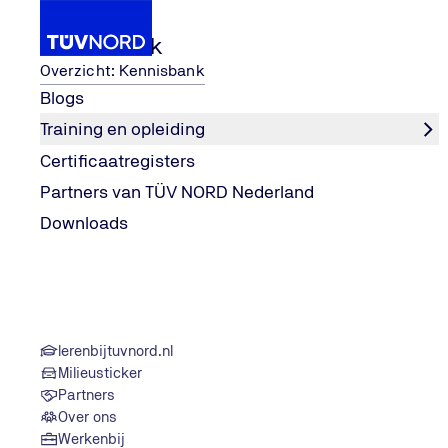
Kennisbank
Overzicht: Kennisbank
Blogs
Training en opleiding
ilige en toekomstbestendige 
SNF-keurmerk: de basis voor 
Kennisbank
Blogs
Certificaatregisters
Home
Partners van TÜV NORD Nederland
Downloads
lerenbijtuvnord.nl
Milieusticker
Partners
Over ons
Werkenbij