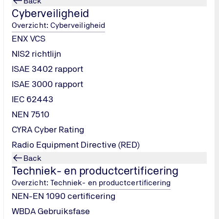
Back
Cyberveiligheid
privacy
Overzicht: Cyberveiligheid
zetting en slaapkamernormen (maximaal twee personen per sla
ENX VCS
NIS2 richtlijn
ISAE 3402 rapport
ningen
ISAE 3000 rapport
rwarming
IEC 62443
NEN 7510
CYRA Cyber Rating
Radio Equipment Directive (RED)
Back
Techniek- en productcertificering
Overzicht: Techniek- en productcertificering
en
NEN-EN 1090 certificering
orwaarden, waaronder aspecten van goed werkgeverschap, toezi
WBDA Gebruiksfase