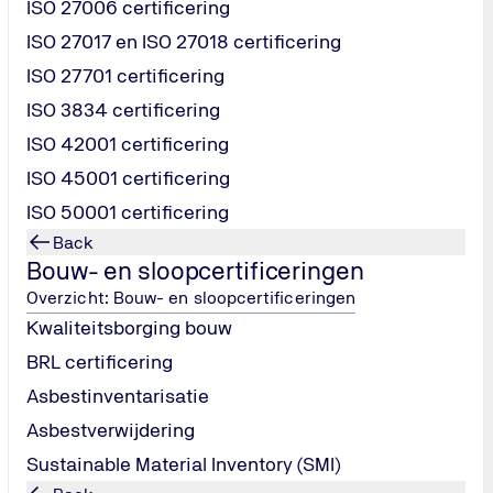
ISO 27006 certificering
ISO 27017 en ISO 27018 certificering
e woonruimte aanbieden aan arbeidsmigranten in Nederland, w
ISO 27701 certificering
ISO 3834 certificering
ISO 42001 certificering
verwerking)
t de eigen woning)
ISO 45001 certificering
ISO 50001 certificering
Back
 meer gemeenten en opdrachtgevers werken uitsluitend samen 
Bouw- en sloopcertificeringen
ngen of vergunningstrajecten.
Overzicht: Bouw- en sloopcertificeringen
 controleren actiever en gebruiken het SNF-register nadrukke
Kwaliteitsborging bouw
ok uit de omvang: er zijn bijna 20.000 geregistreerde locatie
focus op kwaliteitsverbetering en transparantie.
BRL certificering
Asbestinventarisatie
Asbestverwijdering
Sustainable Material Inventory (SMI)
len die een locatie veilig, leefbaar en verantwoord maken.