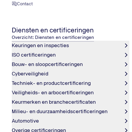
Contact
Diensten en certificeringen
Overzicht: Diensten en certificeringen
Keuringen en inspecties
ISO certificeringen
SNF-keurmerk: de basis voor veili
Bouw- en sloopcertificeringen
toekomstbestendige huisvesting 
Cyberveiligheid
arbeidsmigranten
Techniek- en productcertificering
Door Ruud Francissen, inspecteur en SNF-specialist bi
Veiligheids- en arbocertificeringen
Nederland
Keurmerken en branchecertificaten
Milieu- en duurzaamheidscertificeringen
Automotive
Overige certificeringen