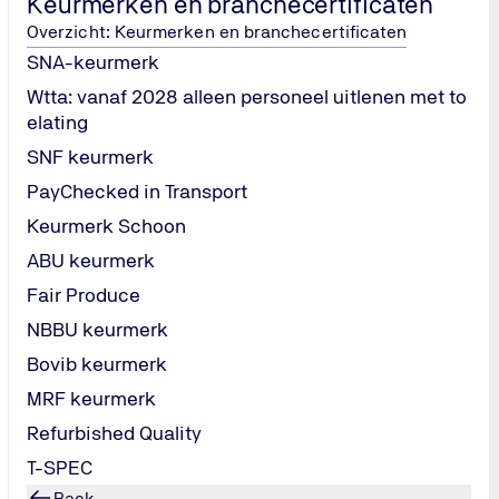
Keurmerken en branchecertificaten
tiemoment, maar als een doorlopende kwaliteitsmanagementcycl
Overzicht: Keurmerken en branchecertificaten
 bij TÜV NORD Nederland met een vast en overzichtelijk stap
SNA-keurmerk
Wtta: vanaf 2028 alleen personeel uitlenen met to
elating
SNF keurmerk
SNF in 7 s
PayChecked in Transport
Met het
SNF-
Keurmerk Schoon
de normen voo
ABU keurmerk
van TÜV NORD 
Fair Produce
en opname in 
Intake (aantal
NBBU keurmerk
verantwoordel
Bovib keurmerk
Voorbereiding
MRF keurmerk
beheerstruct
Refurbished Quality
Administratie
Locatie-inspe
T-SPEC
Rapportage m
Back