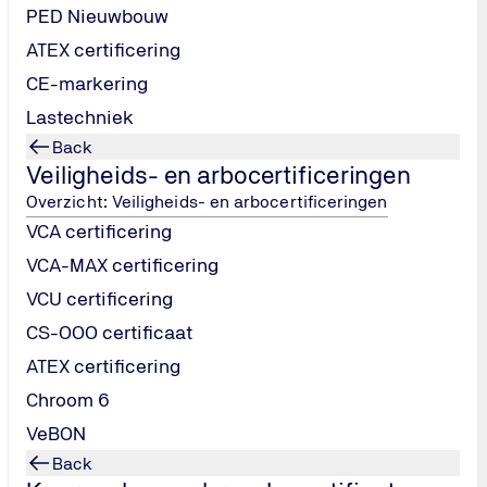
PED Nieuwbouw
ATEX certificering
CE-markering
Lastechniek
Back
certificaat. Het laat zien dat je stru
Veiligheids- en arbocertificeringen
ilige en fatsoenlijke huisvesting.
Overzicht: Veiligheids- en arbocertificeringen
VCA certificering
VCA-MAX certificering
VCU certificering
CS-OOO certificaat
ATEX certificering
Chroom 6
VeBON
Back
en. Niet door onwil, maar door onduidelijkheid of onderschatt