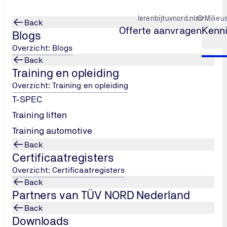
lerenbijtuvnord.nl
Milieu
Back
Offerte aanvragen
Kenn
Blogs
Overzicht: Blogs
Back
Training en opleiding
huisvesting van arbeidsmigranten
ve
...
Overzicht: Training en opleiding
T-SPEC
Training liften
Training automotive
Back
Certificaatregisters
Overzicht: Certificaatregisters
Back
Partners van TÜV NORD Nederland
Back
Downloads