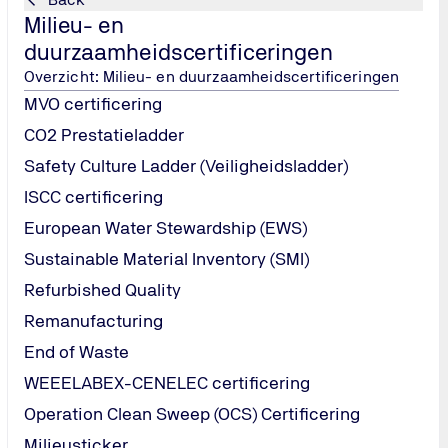
Correctieve a
Milieu- en
Registratie en
duurzaamheidscertificeringen
Bij TÜV NORD 
Overzicht: Milieu- en duurzaamheidscertificeringen
SNF-registrat
MVO certificering
Download vrijb
CO2 Prestatieladder
waar je staat.
Safety Culture Ladder (Veiligheidsladder)
Download 
ISCC certificering
European Water Stewardship (EWS)
Sustainable Material Inventory (SMI)
Refurbished Quality
e.
Remanufacturing
End of Waste
lachten te melden
WEEELABEX-CENELEC certificering
Operation Clean Sweep (OCS) Certificering
Milieusticker